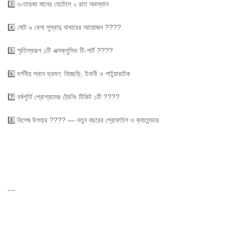
3️⃣ ৩-তারকা মানের হোটেলে ২ রাত অবস্থান
4️⃣ মোট ৯ বেলা সুস্বাদু খাবারের আয়োজন ????
5️⃣ স্মৃতিস্বরূপ ১টি এক্সক্লুসিভ টি-শার্ট ????
6️⃣ দর্শনীয় স্থান ভ্রমণ: হিমছড়ি, ইনানী ও পাটুয়ারটেক
7️⃣ বর্ষপূর্তি প্রোগ্রামের ট্রেনিং টিকিট ১টি ????
8️⃣ বিশেষ উপহার ???? — নতুন বছরের প্রোফাইল ও ক্যালেন্ডার
---