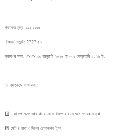
প্যাকেজ মূল্য: ৳১২,৫০০/-
রিওয়ার্ড পয়েন্ট: ???? ৫০
ভ্রমণের সময়: ????️ ৩০ জানুয়ারি ২০২৬ ইং – ২ ফেব্রুয়ারি ২০২৬ ইং
✨ প্যাকেজে যা থাকছে:
1️⃣ ঢাকা ⇄ কক্সবাজার যাওয়া-আসা স্লিপার বাসে আরামদায়ক যাত্রা
2️⃣ মোট ৪ রাত ৩ দিনের রোমাঞ্চকর ট্যুর