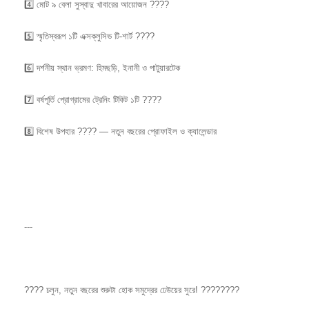
4️⃣ মোট ৯ বেলা সুস্বাদু খাবারের আয়োজন ????
5️⃣ স্মৃতিস্বরূপ ১টি এক্সক্লুসিভ টি-শার্ট ????
6️⃣ দর্শনীয় স্থান ভ্রমণ: হিমছড়ি, ইনানী ও পাটুয়ারটেক
7️⃣ বর্ষপূর্তি প্রোগ্রামের ট্রেনিং টিকিট ১টি ????
8️⃣ বিশেষ উপহার ???? — নতুন বছরের প্রোফাইল ও ক্যালেন্ডার
---
???? চলুন, নতুন বছরের শুরুটা হোক সমুদ্রের ঢেউয়ের সুরে! ????????