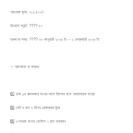
প্যাকেজ মূল্য: ৳১২,৫০০/-
রিওয়ার্ড পয়েন্ট: ???? ৫০
ভ্রমণের সময়: ????️ ৩০ জানুয়ারি ২০২৬ ইং – ২ ফেব্রুয়ারি ২০২৬ ইং
✨ প্যাকেজে যা থাকছে:
1️⃣ ঢাকা ⇄ কক্সবাজার যাওয়া-আসা স্লিপার বাসে আরামদায়ক যাত্রা
2️⃣ মোট ৪ রাত ৩ দিনের রোমাঞ্চকর ট্যুর
3️⃣ ৩-তারকা মানের হোটেলে ২ রাত অবস্থান